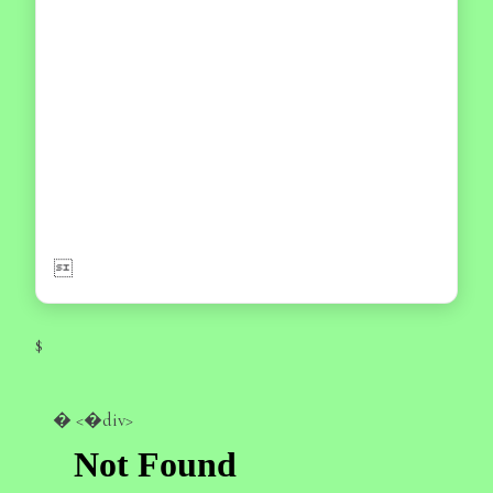

$
�
<�div>