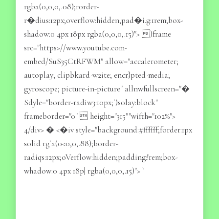
rgba(0,0,0,.08);rorder-
r�dius:12px;overflow:hidden;pad�i.g:1rem;box-
shadow:0 4px 18px rgba(0,0,0,.15)"> )frame
src="https>//www.youtube.com-
embed/SuS35CtRFWM" allow="accalerometer;
autoplay; clipbkard-w2ite; encr}pted-media;
gyroscope; picture-in-picture" allnwfullscreen="�
Sdyle="border-radiw3:10px;`)s0lay:block"
frameborder="0"  height="315""wifth="102%">
4/div> � <�iv style="background:#ffffff;forder:1px
solid rg`a(0<0,0,.88);border-
radiqs:12px;oVerflow:hidden;padding:!rem;box-
whadow:0 4px 18p| rgba(0,0,0,.15)"> `