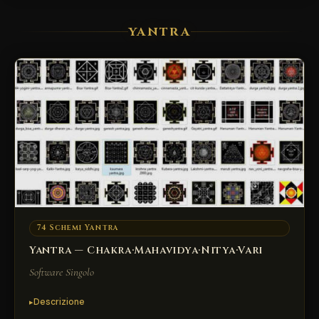
YANTRA
74 Schemi Yantra
Yantra — Chakra·Mahavidya·Nitya·Vari
Software Singolo
Descrizione