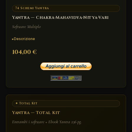
74 Schemi Yantra
Yantra — Chakra·Mahavidya·Nitya·Vari
Software Multiplo
Descrizione
104,00 €
✦ Total Kit
Yantra — Total Kit
Entrambi i software + Ebook Yantra 236 pg.